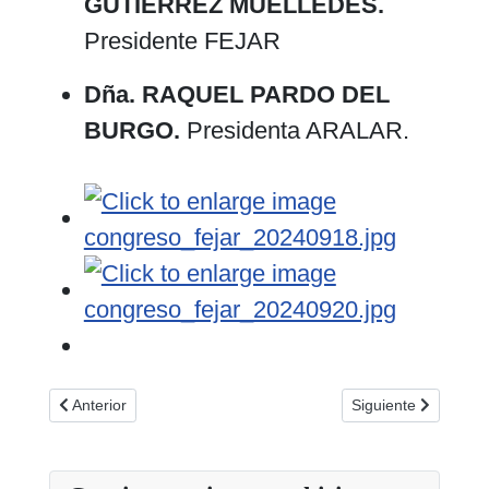
GUTIÉRREZ MUÉLLEDES.
Presidente FEJAR
Dña. RAQUEL PARDO DEL
BURGO.
Presidenta ARALAR.
Artículo anterior: MANIFESTO “29 DE OCTUBRE, DÍA SIN J
Artículo siguiente: 
Anterior
Siguiente