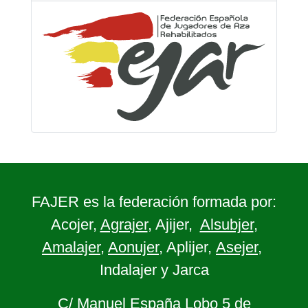
FAJER es la federación formada por:
Acojer,
Agrajer
, Ajijer,
Alsubjer
,
Amalajer
,
Aonujer
, Aplijer,
Asejer
,
Indalajer y Jarca
C/ Manuel España Lobo 5 de