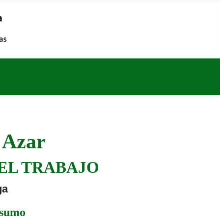
 Azar
DEL TRABAJO
ga
nsumo