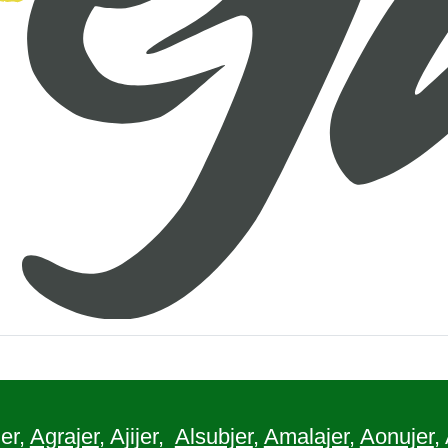
er,
Agrajer
, Ajijer,
Alsubjer
,
Amalajer
,
Aonujer
,