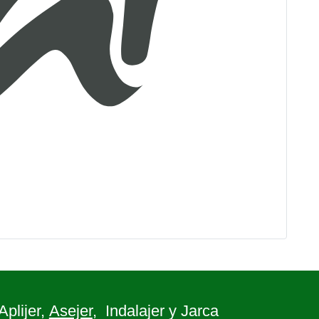
 Aplijer,
Asejer
, Indalajer y Jarca