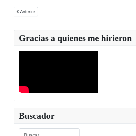
Artículo anterior: Expertas alertan del uso de pantallas en m
Anterior
Gracias a quienes me hirieron
Buscador
Buscar