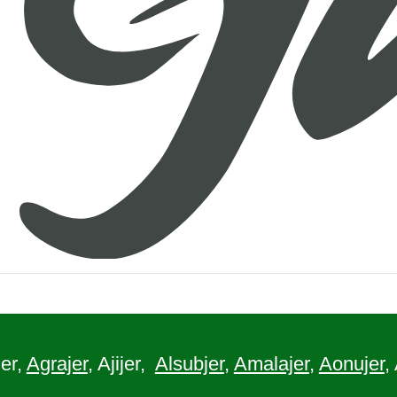
er,
Agrajer
, Ajijer,
Alsubjer
,
Amalajer
,
Aonujer
,