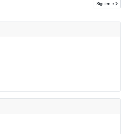
Artículo siguiente
Siguiente