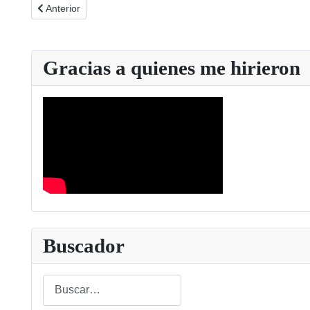
Artículo anterior: Guía AGRAJER para docentes
Anterior
Gracias a quienes me hirieron
Buscador
Buscar