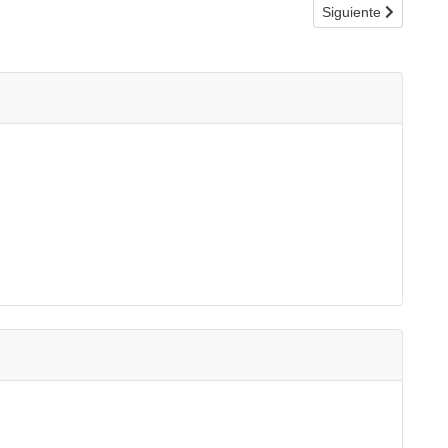
Artículo siguiente
Siguiente