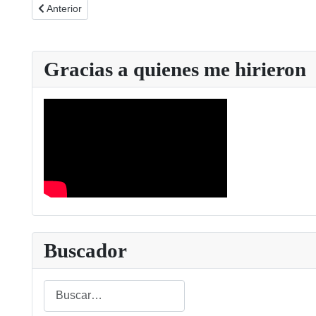
Artículo anterior: Cartel FAJER campaña del día sin juego de 
Anterior
Gracias a quienes me hirieron
Buscador
Buscar