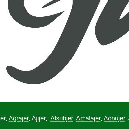
er,
Agrajer
, Ajijer,
Alsubjer
,
Amalajer
,
Aonujer
,