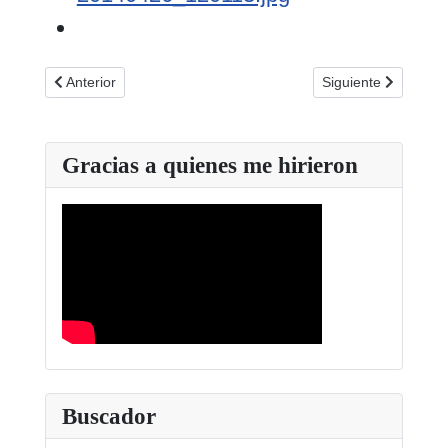
Artículo anterior: Lleno a rebosar en la 53 Convivencia de FA
Artículo siguiente: 
Anterior
Siguiente
Gracias a quienes me hirieron
Buscador