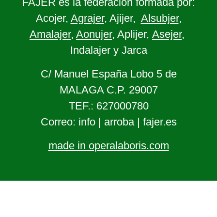
FAJER es la federación formada por:
Acojer,
Agrajer
, Ajijer,
Alsubjer
,
Amalajer
,
Aonujer
, Aplijer,
Asejer
,
Indalajer y Jarca
C/ Manuel España Lobo 5 de
MALAGA C.P. 29007
TEF.: 627000780
Correo: info | arroba | fajer.es
made in operalaboris.com