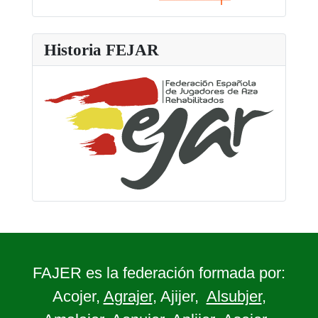
Historia FEJAR
FAJER es la federación formada por:
Acojer,
Agrajer
, Ajijer,
Alsubjer
,