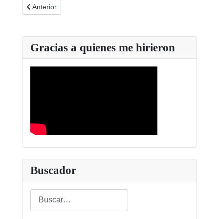
Artículo anterior: FAJER 30 años en imágenes
Anterior
Gracias a quienes me hirieron
Buscador
Buscar
Type 2 or more characters for results.