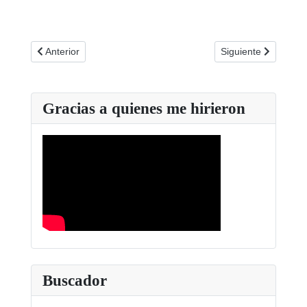
Artículo anterior: Abusar de las nuevas tecnologías reduce la
Artículo siguiente: 
Anterior
Siguiente
Gracias a quienes me hirieron
Buscador