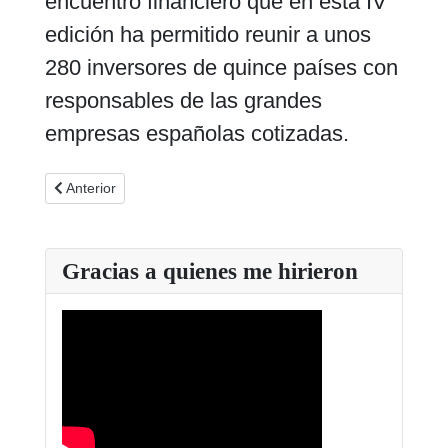
encuentro financiero que en esta IV
edición ha permitido reunir a unos
280 inversores de quince países con
responsables de las grandes
empresas españolas cotizadas.
Artículo anterior: Las apuestas deportivas se han multiplicado
Anterior
Gracias a quienes me hirieron