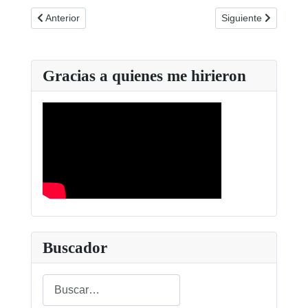
Artículo anterior: Resolución unánime del Congreso de los Dip
Artículo siguiente: 
Anterior
Siguiente
Gracias a quienes me hirieron
Buscador
Buscar