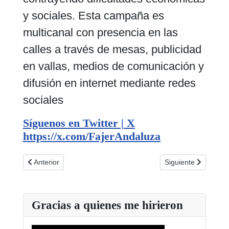
y sociales. Esta campaña es
multicanal con presencia en las
calles a través de mesas, publicidad
en vallas, medios de comunicación y
difusión en internet mediante redes
sociales
Síguenos en Twitter | X
https://x.com/FajerAndaluza
Artículo anterior: Programa XXXIV Congreso de FAJER en Lin
Artículo siguiente:
Anterior
Siguiente
Gracias a quienes me hirieron