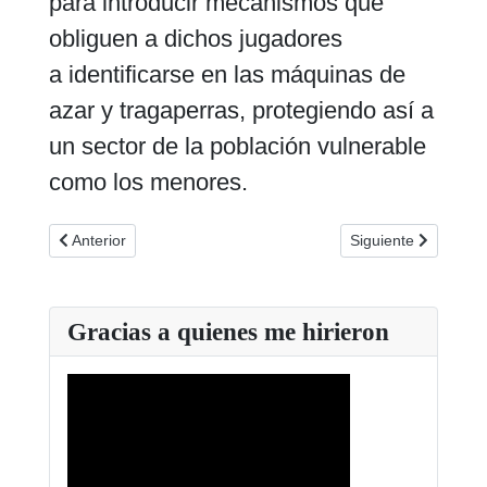
para introducir mecanismos que
obliguen a dichos jugadores
a identificarse en las máquinas de
azar y tragaperras, protegiendo así a
un sector de la población vulnerable
como los menores.
Artículo anterior: Testimonio de una esposa con un marido adi
Artículo siguiente:
Anterior
Siguiente
Gracias a quienes me hirieron