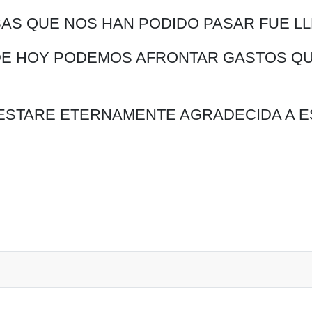
S QUE NOS HAN PODIDO PASAR FUE LLEG
IA DE HOY PODEMOS AFRONTAR GASTOS Q
ESTARE ETERNAMENTE AGRADECIDA A ES
 vida gracias a AONUJER 2025