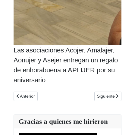
Las asociaciones Acojer, Amalajer,
Aonujer y Asejer entregan un regalo
de enhorabuena a APLIJER por su
aniversario
Artículo anterior: PTV Linares se hace eco del congreso de F
Artículo siguiente:
Anterior
Siguiente
Gracias a quienes me hirieron