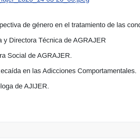
ectiva de género en el tratamiento de las cond
a y Directora Técnica de AGRAJER
ra Social de AGRAJER.
Recaída en las Adicciones Comportamentales.
loga de AJIJER.
de las asociaciones a APLIJER por su aniversario