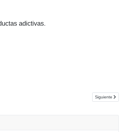
uctas adictivas.
Artículo siguiente
Siguiente