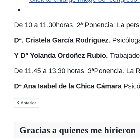
De 10 a 11.30horas. 2ª Ponencia: La persp
Dª. Cristela García Rodríguez.
Psicólog
Y Dª Yolanda Ordoñez Rubio.
Trabajado
De 11.45 a 13.30 horas. 3ªPonencia. La 
Dª Ana Isabel de la Chica Cámara
Psicó
Artículo anterior: Clausura, entrega de recuerdos y homenaje 
Anterior
Gracias a quienes me hirieron